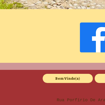
Bem Vindo(a)
Rua Porfirio De Ar