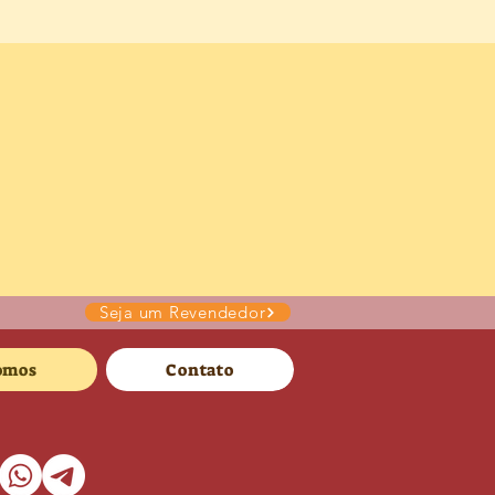
Seja um Revendedor
omos
Contato