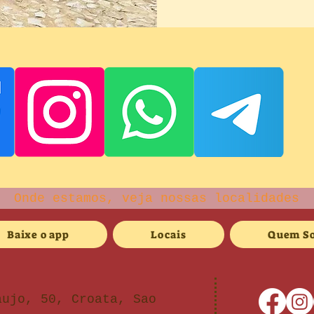
Onde estamos, veja nossas localidades
Baixe o app
Locais
Quem S
aujo, 50, Croata, Sao