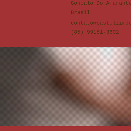
Goncalo Do Amarant
Brasil
contato@pastelzimd
(85) 99151-3602