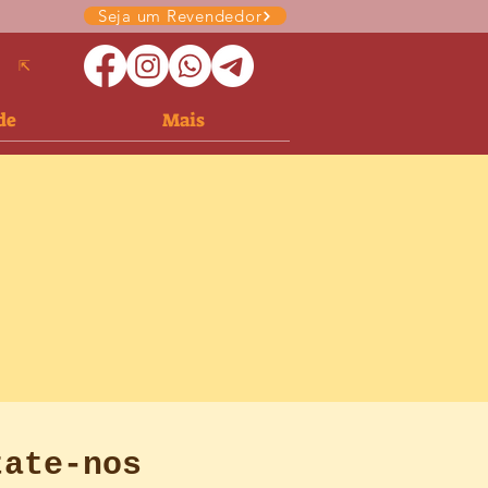
Seja um Revendedor
⇱
de
Mais
tate-nos