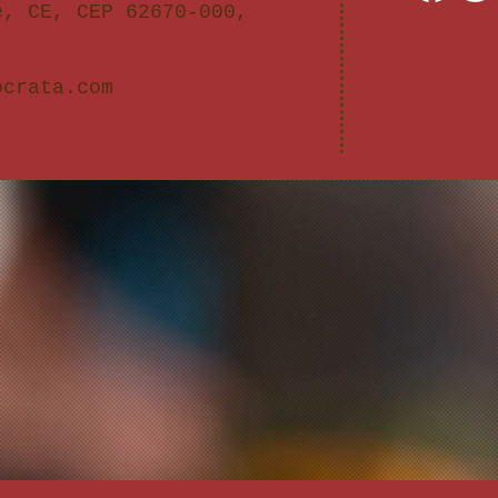
e, CE, CEP 62670-000,
ocrata.com